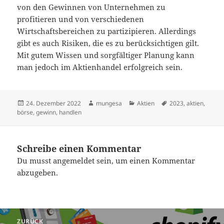
von den Gewinnen von Unternehmen zu
profitieren und von verschiedenen
Wirtschaftsbereichen zu partizipieren. Allerdings
gibt es auch Risiken, die es zu berücksichtigen gilt.
Mit gutem Wissen und sorgfältiger Planung kann
man jedoch im Aktienhandel erfolgreich sein.
Veröffentlicht
Autor
Kategorien
Schlagwörter
24. Dezember 2022
mungesa
Aktien
2023
,
aktien
,
am
börse
,
gewinn
,
handlen
Schreibe einen Kommentar
Du musst
angemeldet
sein, um einen Kommentar
abzugeben.
Beitragsnavigation
ZURÜCK