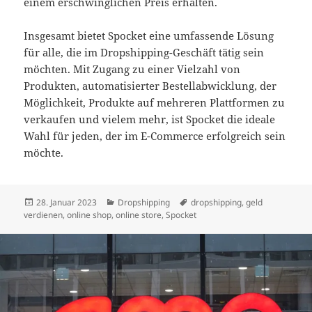
einem erschwinglichen Preis erhalten.
Insgesamt bietet Spocket eine umfassende Lösung
für alle, die im Dropshipping-Geschäft tätig sein
möchten. Mit Zugang zu einer Vielzahl von
Produkten, automatisierter Bestellabwicklung, der
Möglichkeit, Produkte auf mehreren Plattformen zu
verkaufen und vielem mehr, ist Spocket die ideale
Wahl für jeden, der im E-Commerce erfolgreich sein
möchte.
Veröffentlicht
Kategorien
Schlagwörter
28. Januar 2023
Dropshipping
dropshipping
,
geld
am
verdienen
,
online shop
,
online store
,
Spocket