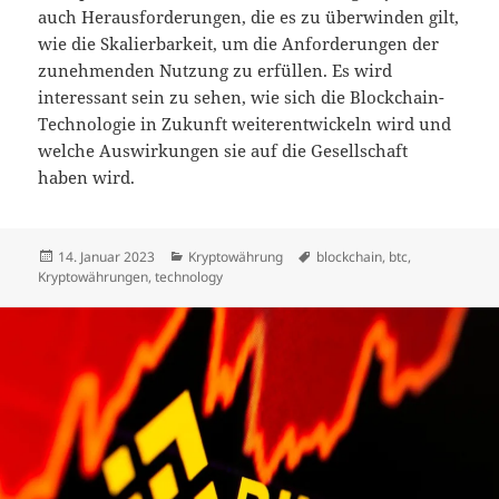
auch Herausforderungen, die es zu überwinden gilt,
wie die Skalierbarkeit, um die Anforderungen der
zunehmenden Nutzung zu erfüllen. Es wird
interessant sein zu sehen, wie sich die Blockchain-
Technologie in Zukunft weiterentwickeln wird und
welche Auswirkungen sie auf die Gesellschaft
haben wird.
Veröffentlicht
Kategorien
Schlagwörter
14. Januar 2023
Kryptowährung
blockchain
,
btc
,
am
Kryptowährungen
,
technology