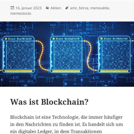
Veröffentlicht
Kategorien
Schlagwörter
16. Januar 2023
Aktien
amc
,
börse
,
memeaktie
,
am
memestocks
Was ist Blockchain?
Blockchain ist eine Technologie, die immer häufiger
in den Nachrichten zu finden ist. Es handelt sich um
ein digitales Ledger, in dem Transaktionen