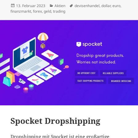
Veröffentlicht
Kategorien
Schlagwörter
13. Februar 2023
Aktien
devisenhandel
,
dollar
,
euro
,
am
finanzmarkt
,
forex
,
geld
,
trading
Spocket Dropshipping
Dropshipping mit Spocket ist eine großartige