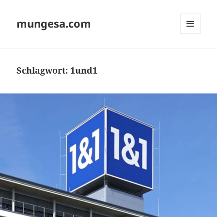
mungesa.com
MENÜ
UND
WIDGETS
Schlagwort:
1und1